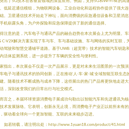
突出了5G技术在各垂直领域的深度应用。例如，支持5G和Wi-Fi 6E的高
、低延迟通信模组，为物联网设备、工业自动化和远程协作提供了强大连
础。卫星通信技术开始走下神坛，面向消费级的应急通信设备和卫星消息
手机崭露头角，为户外探险和应急保障提供了新的通信选择。
得注意的是，汽车电子与通讯产品的融合趋势在本次展会上尤为明显。车
G C-V2X解决方案实现了车与车、车与基础设施、车与网络的实时互联，
动驾驶和智慧交通铺平道路。基于UWB（超宽带）技术的智能汽车钥匙
内活体监测系统，进一步提升了车辆的安全性与便利性。
家指出，本次展会不仅是一次产品展示，更是对未来生活图景的一次预演
车电子与通讯技术的协同创新，正在推动‘人-车-家-城’全域智能互联生态
建。随着技术不断成熟与成本下降，这些展出的热门产品将更快地走进大
活，深刻改变我们的日常出行与社交模式。
而言之，本届环球资源消费电子展成功勾勒出以智能汽车和先进通讯为核
技术发展脉络。它表明，创新永无止境，而消费电子产业正以前所未有的
，驱动着全球向一个更加智能、互联的未来稳步迈进。
如若转载，请注明出处：http://www.1yuan18.com/product/41.html