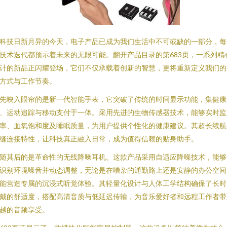
科技日新月异的今天，电子产品已成为我们生活中不可或缺的一部分，每
技术迭代都预示着未来的无限可能。翻开产品目录的第683页，一系列精
计的新品正闪耀登场，它们不仅承载着创新的智慧，更将重新定义我们的
方式与工作节奏。
先映入眼帘的是新一代智能手表，它突破了传统的时间显示功能，集健康
、运动追踪与移动支付于一体。采用先进的生物传感器技术，能够实时监
率、血氧饱和度及睡眠质量，为用户提供个性化的健康建议。其超长续航
缝连接特性，让科技真正融入日常，成为值得信赖的贴身助手。
随其后的是革命性的无线降噪耳机。这款产品采用自适应降噪技术，能够
识别环境噪音并动态调整，无论是在嘈杂的通勤路上还是安静的办公空间
能营造专属的沉浸式听觉体验。其轻量化设计与人体工学结构确保了长时
戴的舒适度，搭配高清音质与低延迟传输，为音乐爱好者和远程工作者带
越的音频享受。